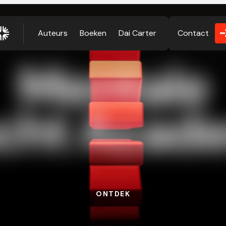
Auteurs
Boeken
Dai Carter
Contact
M
e
n
t
a
l
e
c
h
t
A
c
a
d
ONTDEK
ONTDEK