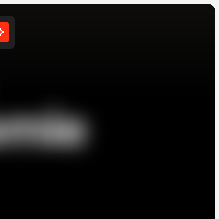
e
m
i
e