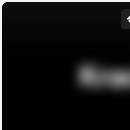
K
r
a